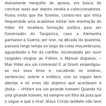
diariamente mergulho de apneia, em busca de
conchas raras que depois vendia a coleccionadores.
Numa visita que lhe fizemos, contou-nos que tinha
frequentado uma academia militar sob orientação de
Hitler. Ali recebera formação política para ser
Governador do Tanganica, caso a Alemanha
ganhasse a Guerra; por isso, na década de quarenta,
passara longo tempo ao largo da costa moçambicana,
aguardando o fim do conflito. Incomodado por ouvir
rasgados elogios ao Führer, o Manuel disparou: –
Mas Hitler era um criminoso! E aí Grosh empertigou-
se nos seus brios e, sacudindo os ombros,
sentenciou, solene e enfático, com as vogais bem
abertas e os erres tão ásperos que acordaram a
jibóia: – «Hitlerr era um grrande homem! Quando há
uma grrande homem, há semprre um filho dá puta que
o segue e que o trrai! Jésus Crristo também não teve